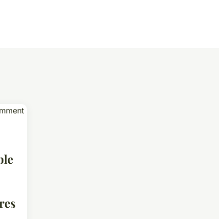
ble
res