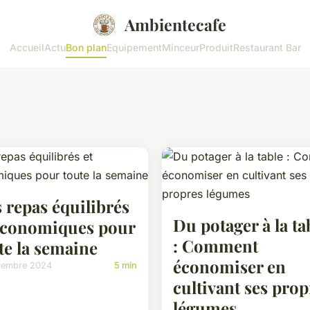
Ambientecafe
Accueil
Actu
Bon plan
Equipement
Minceur
Produit
Restaurant Bar
 repas équilibrés
Du potager à la ta
économiques pour
: Comment
te la semaine
économiser en
vembre 2024
5 min
cultivant ses prop
légumes