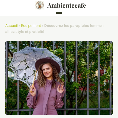
Ambientecafe
Accueil
›
Equipement
›
Découvrez les parapluies femme :
alliez style et praticité