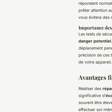
répondent normale
prêter attention 
vous évitera des s
Importance des 
Les tests de sécu
danger potentiel
déplacement pend
précision de ces t
de votre appareil.
Avantages f
Réaliser des
répa
significative d’
éc
souvent être élev
effectuer soi-mêm