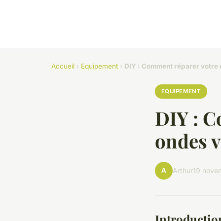
Accueil
›
Equipement
›
DIY : Comment réparer votre
EQUIPEMENT
DIY : C
ondes 
A
Arthur
19 nove
Introductio