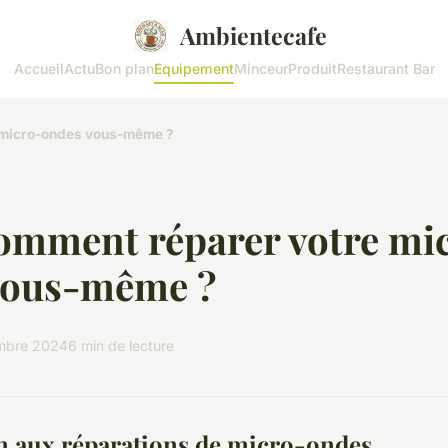
Ambientecafe
Accueil
Actu
Bon plan
Equipement
Minceur
Produit
Restaurant Bar
 micro-ondes vous-même ?
omment réparer votre mi
vous-même ?
mbre 2024
6 min de lecture
n aux réparations de micro-ondes