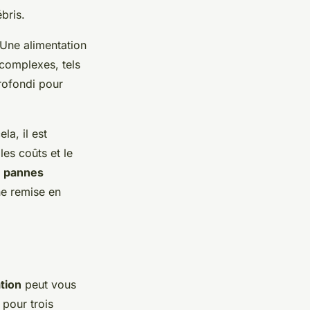
bris.
 Une alimentation
 complexes, tels
rofondi pour
la, il est
es coûts et le
s
pannes
une remise en
tion
peut vous
pour trois