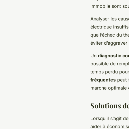
immobile sont sou
Analyser les cau
électrique insuff
que l’échec du th
éviter d’aggraver 
Un
diagnostic co
possible de rempl
temps perdu pour 
fréquentes
peut f
marche optimale d
Solutions de
Lorsqu’il s’agit 
aider à économise