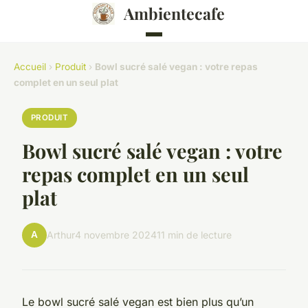
Ambientecafe
Accueil
›
Produit
›
Bowl sucré salé vegan : votre repas
complet en un seul plat
PRODUIT
Bowl sucré salé vegan : votre
repas complet en un seul
plat
A
Arthur
4 novembre 2024
11 min de lecture
Le bowl sucré salé vegan est bien plus qu’un