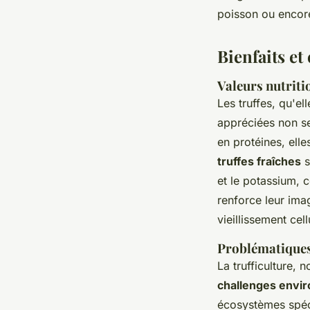
poisson ou encore
Bienfaits et 
Valeurs nutriti
Les truffes, qu'el
appréciées non se
en protéines, elle
truffes fraîches
s
et le potassium, 
renforce leur imag
vieillissement cell
Problématiques 
La trufficulture,
challenges envi
écosystèmes spéci