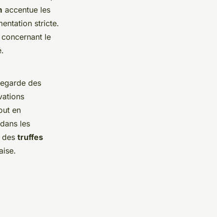
m
accentue les
entation stricte.
t concernant le
é.
uvegarde des
vations
out en
 dans les
, des
truffes
aise.