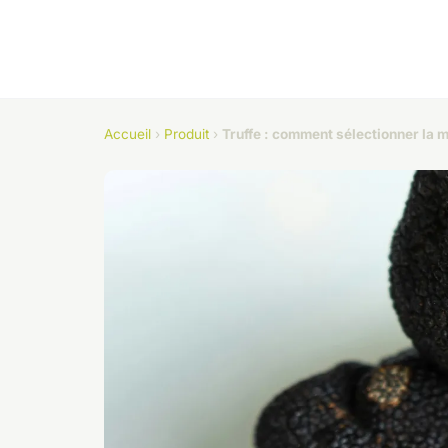
Accueil
›
Produit
›
Truffe : comment sélectionner la me