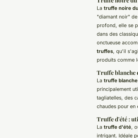
Truffe noire du
La
truffe noire d
"diamant noir" de
profond, elle se 
dans des classique
onctueuse accomp
truffes
, qu'il s'
produits comme le
Truffe blanche 
La
truffe blanche
principalement ut
tagliatelles, des 
chaudes pour en e
Truffe d'été : u
La
truffe d'été
, 
intrigant. Idéale 