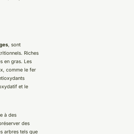
ages
, sont
ritionnels. Riches
es en gras. Les
ux, comme le fer
ntioxydants
oxydatif et le
ce à des
préserver des
s arbres tels que