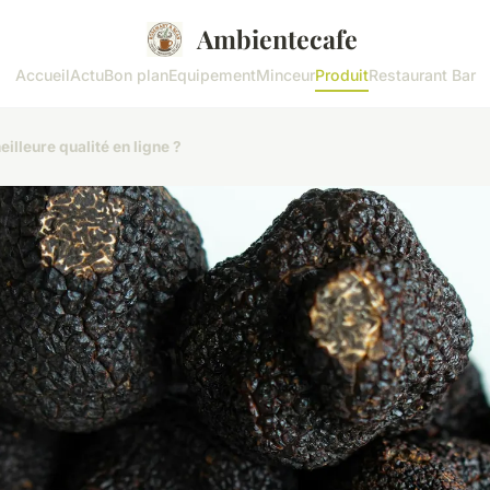
Ambientecafe
Accueil
Actu
Bon plan
Equipement
Minceur
Produit
Restaurant Bar
illeure qualité en ligne ?