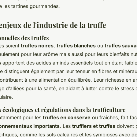
 les tartines gourmandes.
enjeux de l'industrie de la truffe
onnelles des truffes
les soient
truffes noires
,
truffes blanches
ou
truffes sauv
ulement pour leur arôme mais aussi pour leurs bienfaits nut
s apportent des acides aminés essentiels tout en étant faibl
e distinguent également par leur teneur en fibres et minéra
contribuant à une alimentation équilibrée. Leur richesse en a
e d’alliées pour la santé, en aidant à lutter contre le stress 
ulaire.
écologiques et régulations dans la trufficulture
 notamment pour les
truffes en conserve
ou fraîches, fait fa
ronnementaux importants
. Les
truffiers et truffes
doivent 
fiques, comme les sols calcaires et les symbioses avec de