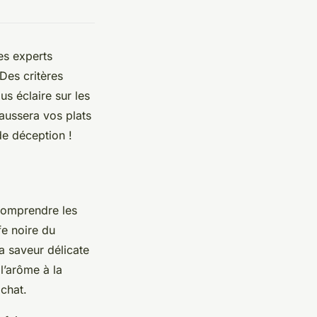
Les experts
Des critères
s éclaire sur les
haussera vos plats
de déception !
 comprendre les
fe noire du
sa saveur délicate
l’arôme à la
achat.