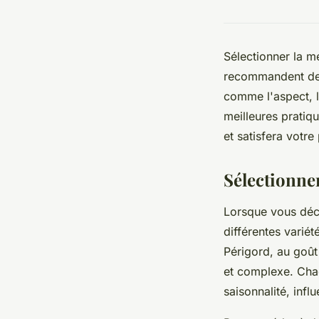
Sélectionner la me
recommandent de c
comme l'aspect, l
meilleures pratiq
et satisfera votr
Sélectionner
Lorsque vous déci
différentes variét
Périgord, au goût 
et complexe. Chaq
saisonnalité, infl