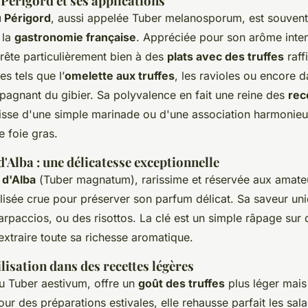
 Périgord et ses applications
u Périgord
, aussi appelée
Tuber melanosporum
, est souven
 la
gastronomie française
. Appréciée pour son arôme inte
prête particulièrement bien à des
plats avec des truffes
raff
s tels que l’
omelette aux truffes
, les ravioles ou encore 
agnant du gibier. Sa polyvalence en fait une reine des
rec
agisse d'une simple marinade ou d'une association harmonie
 foie gras.
d'Alba : une délicatesse exceptionnelle
 d'Alba
(
Tuber magnatum
), rarissime et réservée aux amateu
ilisée crue pour préserver son parfum délicat. Sa saveur un
carpaccios, ou des risottos. La clé est un simple râpage sur
xtraire toute sa richesse aromatique.
tilisation dans des recettes légères
ou
Tuber aestivum
, offre un
goût des truffes
plus léger mais 
pour des préparations estivales, elle rehausse parfait les sala