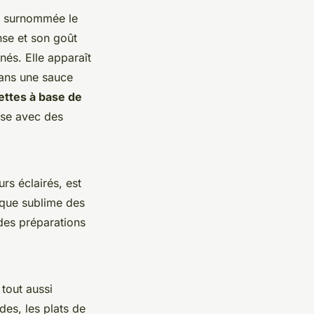
t surnommée le
nse et son goût
inés. Elle apparaît
dans une sauce
ettes à base de
use avec des
rs éclairés, est
ique sublime des
 des préparations
tout aussi
des, les plats de